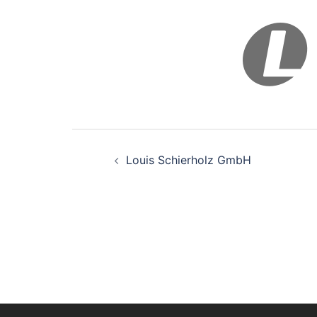
Beitragsnavigati
Louis Schierholz GmbH