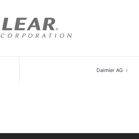
on
Daimler AG