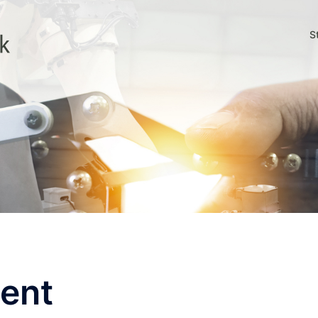
S
ent