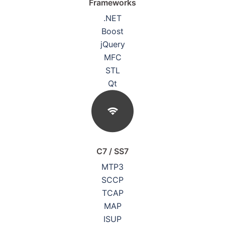
Frameworks
.NET
Boost
jQuery
MFC
STL
Qt
C7 / SS7
MTP3
SCCP
TCAP
MAP
ISUP