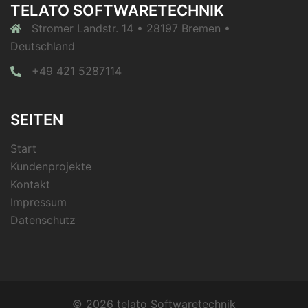
TELATO SOFTWARETECHNIK
Stromer Landstr. 14 • 28197 Bremen •
Deutschland
+49 421 5287114
SEITEN
Start
Kundenprojekte
Kontakt
Impressum
Datenschutz
© 2026 telato Softwaretechnik